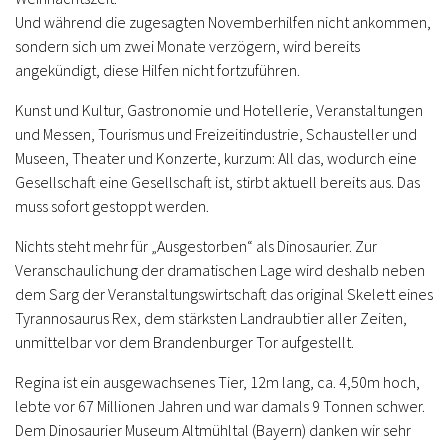
Und während die zugesagten Novemberhilfen nicht ankommen,
sondern sich um zwei Monate verzögern, wird bereits
angekündigt, diese Hilfen nicht fortzuführen.
Kunst und Kultur, Gastronomie und Hotellerie, Veranstaltungen
und Messen, Tourismus und Freizeitindustrie, Schausteller und
Museen, Theater und Konzerte, kurzum: All das, wodurch eine
Gesellschaft eine Gesellschaft ist, stirbt aktuell bereits aus. Das
muss sofort gestoppt werden.
Nichts steht mehr für „Ausgestorben“ als Dinosaurier. Zur
Veranschaulichung der dramatischen Lage wird deshalb neben
dem Sarg der Veranstaltungswirtschaft das original Skelett eines
Tyrannosaurus Rex, dem stärksten Landraubtier aller Zeiten,
unmittelbar vor dem Brandenburger Tor aufgestellt.
Regina ist ein ausgewachsenes Tier, 12m lang, ca. 4,50m hoch,
lebte vor 67 Millionen Jahren und war damals 9 Tonnen schwer.
Dem Dinosaurier Museum Altmühltal (Bayern) danken wir sehr