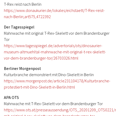
T-Rex reist nach Berlin
https://www.donaukurier.de/lokales/eichstaett/T-Rex-reist-
nach-Berlin;art575,4722392
Der Tagesspiegel
Mahnwache mit original T-Rex-Skelett vor dem Brandenburger
Tor
https://www.tagesspiegel.de/advertorials/ots/dinosaurier-
museum-altmuehltal-mahnwache-mit-original-t-rex-skelett-
vor-dem-brandenburger-tor/26703326.html
Berliner Morgenpost
Kulturbranche demonstriert mit DIno-Skelett in Berlin
https://www.morgenpost.de/article231104178/Kulturbranche-
protestiert-mit-Dino-Skelett-in-Berlin.html
APA OTS
Mahnwache mit T-Rex-Skelett vor dem Brandenburger Tor
https://www.ots.at/presseaussendung/OTS_20201209_OTS0221