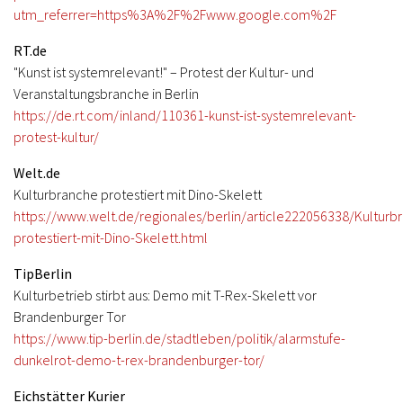
utm_referrer=https%3A%2F%2Fwww.google.com%2F
RT.de
"Kunst ist systemrelevant!" – Protest der Kultur- und
Veranstaltungsbranche in Berlin
https://de.rt.com/inland/110361-kunst-ist-systemrelevant-
protest-kultur/
Welt.de
Kulturbranche protestiert mit Dino-Skelett
https://www.welt.de/regionales/berlin/article222056338/Kulturb
protestiert-mit-Dino-Skelett.html
TipBerlin
Kulturbetrieb stirbt aus: Demo mit T-Rex-Skelett vor
Brandenburger Tor
https://www.tip-berlin.de/stadtleben/politik/alarmstufe-
dunkelrot-demo-t-rex-brandenburger-tor/
Eichstätter Kurier