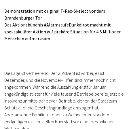
Demonstration mit original T-Rex-Skelett vor dem
Brandenburger Tor
Das Aktionsbündnis #AlarmstufeDunkelrot macht mit
spektakulärer Aktion auf prekäre Situation für 4,5 Millionen
Menschen aufmerksam.
Die Lage ist verheerend: Der 2. Advent ist vorbei, es ist
Dezember, und die November-Hilfen sind immer noch nicht
angekommen. Während die Auszahlung erst für Januar
angekündigt ist, steht für viele tausend Betriebe bereits jetzt die
Insolvenz unmittelbar bevor. Betriebe, denen der Staat zum
Schutz aller die Geschäftsgrundlage entzogen hat.
Abertausende Familien stehen zu Weihnachten vor dem
endgültigen existenziellen Ruin statt vor einer besinnlichen
Weihnachtszeit.